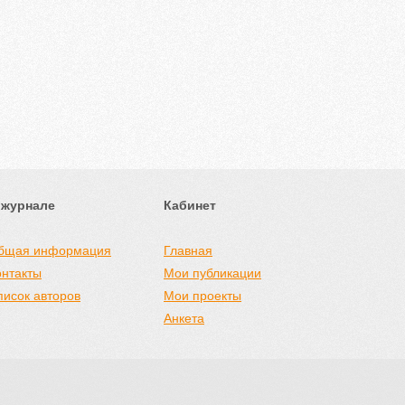
 журнале
Кабинет
бщая информация
Главная
онтакты
Мои публикации
писок авторов
Мои проекты
Анкета