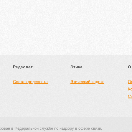
Редсовет
Этика
О
Состав редсовета
Этический кодекс
О
К
С
рован в Федеральной службе по надзору в сфере связи,