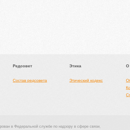
Редсовет
Этика
О
Состав редсовета
Этический кодекс
О
К
С
рован в Федеральной службе по надзору в сфере связи,