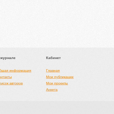
 журнале
Кабинет
бщая информация
Главная
онтакты
Мои публикации
писок авторов
Мои проекты
Анкета