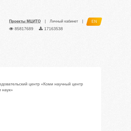
Проекты МЦИТО
|
Личный кабинет
|
EN
85817689
17163538
овательский центр «Коми научный центр
 наук»