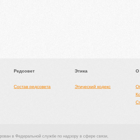
Редсовет
Этика
О
Состав редсовета
Этический кодекс
О
К
С
рован в Федеральной службе по надзору в сфере связи,