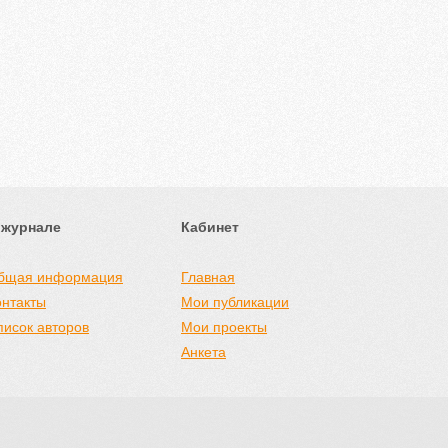
 журнале
Кабинет
бщая информация
Главная
онтакты
Мои публикации
писок авторов
Мои проекты
Анкета