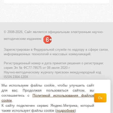
© 2008-2026, Сайт является
официальным электронным
научно-
методическим изданием.
Зарегистрирован в Федеральной службе по надзору в сфере связи,
информационных технологий и массовых коммуникаций.
Регистрационный номер и дата принятия решения о регистрации:
серия Эл № ФС77-78575 от 08 июля 2020 г
Научно-методическому журналу присвоен международный код
ISSN 2304-120X
Мы используем файлы cookie, чтобы улучшить сайт
МЦИТО
|
Школьные олимпиады и онлайн конкурсы для детей
|
для вас. Продолжая пользоваться сайтом, вы
Политика использования файлов cookie
|
Политика обработки и
защиты персональных данных
соглашаетесь с
Политикой использования файлов
Ок
cookie
.
Все материалы доступны по
лицензии Creative
К сайту подключен сервис Яндекс.Метрика, который
Commons С указанием авторства 4.0 Всемирная
.
также использует файлы cookie (
подробнее
)