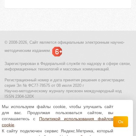
© 2008-2026, Сайт является
официальным электронным
научно-
методическим изданием.
Зарегистрирован в Федеральной службе по надзору в сфере связи,
информационных технологий и массовых коммуникаций.
Регистрационный номер и дата принятия решения о регистрации:
серия Эл № ФС77-78575 от 08 июля 2020 г
Научно-методическому журналу присвоен международный код
ISSN 2304-120X
Мы используем файлы cookie, чтобы улучшить сайт
МЦИТО
|
Школьные олимпиады и онлайн конкурсы для детей
|
для вас. Продолжая пользоваться сайтом, вы
Политика использования файлов cookie
|
Политика обработки и
защиты персональных данных
соглашаетесь с
Политикой использования файлов
Ок
cookie
.
Все материалы доступны по
лицензии Creative
К сайту подключен сервис Яндекс.Метрика, который
Commons С указанием авторства 4.0 Всемирная
.