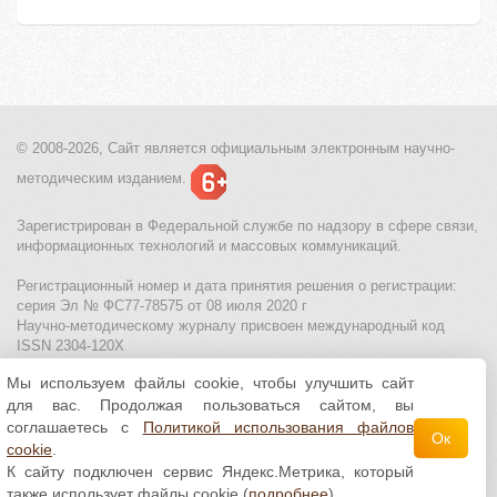
© 2008-2026, Сайт является
официальным электронным
научно-
методическим изданием.
Зарегистрирован в Федеральной службе по надзору в сфере связи,
информационных технологий и массовых коммуникаций.
Регистрационный номер и дата принятия решения о регистрации:
серия Эл № ФС77-78575 от 08 июля 2020 г
Научно-методическому журналу присвоен международный код
ISSN 2304-120X
Мы используем файлы cookie, чтобы улучшить сайт
МЦИТО
|
Школьные олимпиады и онлайн конкурсы для детей
|
для вас. Продолжая пользоваться сайтом, вы
Политика использования файлов cookie
|
Политика обработки и
защиты персональных данных
соглашаетесь с
Политикой использования файлов
Ок
cookie
.
Все материалы доступны по
лицензии Creative
К сайту подключен сервис Яндекс.Метрика, который
Commons С указанием авторства 4.0 Всемирная
.
также использует файлы cookie (
подробнее
)