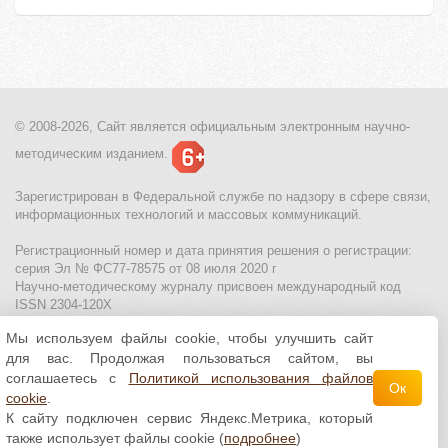
© 2008-2026, Сайт является
официальным электронным
научно-
методическим изданием.
Зарегистрирован в Федеральной службе по надзору в сфере связи,
информационных технологий и массовых коммуникаций.
Регистрационный номер и дата принятия решения о регистрации:
серия Эл № ФС77-78575 от 08 июля 2020 г
Научно-методическому журналу присвоен международный код
ISSN 2304-120X
Мы используем файлы cookie, чтобы улучшить сайт
МЦИТО
|
Школьные олимпиады и онлайн конкурсы для детей
|
для вас. Продолжая пользоваться сайтом, вы
Политика использования файлов cookie
|
Политика обработки и
защиты персональных данных
соглашаетесь с
Политикой использования файлов
Ок
cookie
.
Все материалы доступны по
лицензии Creative
К сайту подключен сервис Яндекс.Метрика, который
Commons С указанием авторства 4.0 Всемирная
.
также использует файлы cookie (
подробнее
)