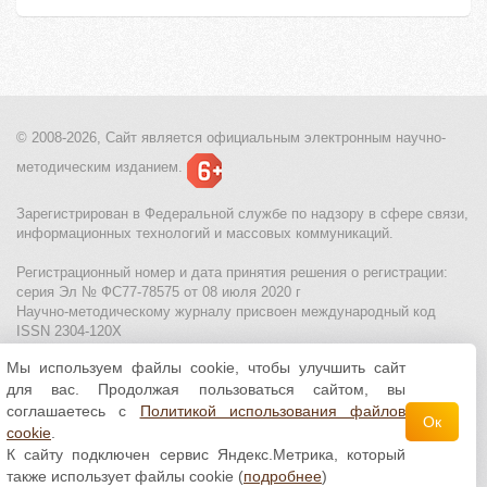
© 2008-2026, Сайт является
официальным электронным
научно-
методическим изданием.
Зарегистрирован в Федеральной службе по надзору в сфере связи,
информационных технологий и массовых коммуникаций.
Регистрационный номер и дата принятия решения о регистрации:
серия Эл № ФС77-78575 от 08 июля 2020 г
Научно-методическому журналу присвоен международный код
ISSN 2304-120X
Мы используем файлы cookie, чтобы улучшить сайт
МЦИТО
|
Школьные олимпиады и онлайн конкурсы для детей
|
для вас. Продолжая пользоваться сайтом, вы
Политика использования файлов cookie
|
Политика обработки и
защиты персональных данных
соглашаетесь с
Политикой использования файлов
Ок
cookie
.
Все материалы доступны по
лицензии Creative
К сайту подключен сервис Яндекс.Метрика, который
Commons С указанием авторства 4.0 Всемирная
.
также использует файлы cookie (
подробнее
)