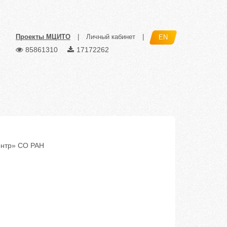
Проекты МЦИТО
|
Личный кабинет
|
EN
85861310
17172262
ентр» СО РАН