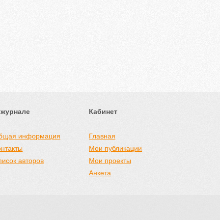
 журнале
Кабинет
бщая информация
Главная
онтакты
Мои публикации
писок авторов
Мои проекты
Анкета