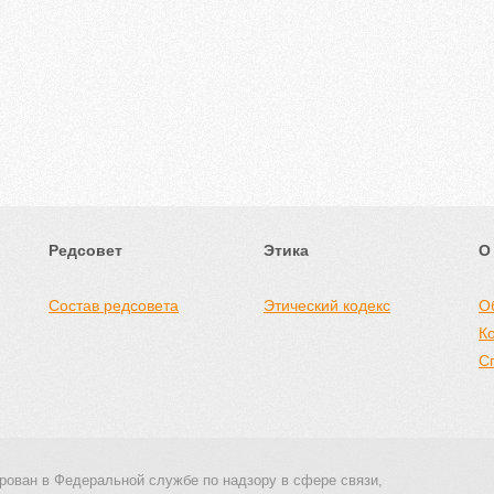
Редсовет
Этика
О
Состав редсовета
Этический кодекс
О
К
С
рован в Федеральной службе по надзору в сфере связи,