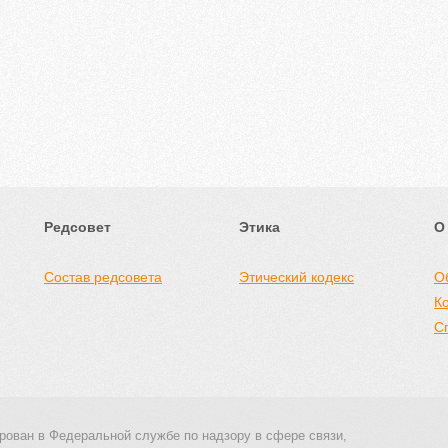
Редсовет
Этика
О
Состав редсовета
Этический кодекс
О
К
С
рован в Федеральной службе по надзору в сфере связи,