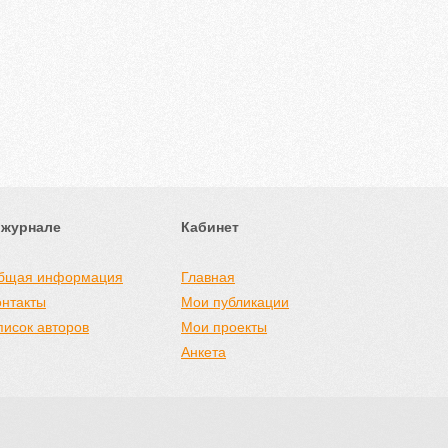
 журнале
Кабинет
бщая информация
Главная
онтакты
Мои публикации
писок авторов
Мои проекты
Анкета