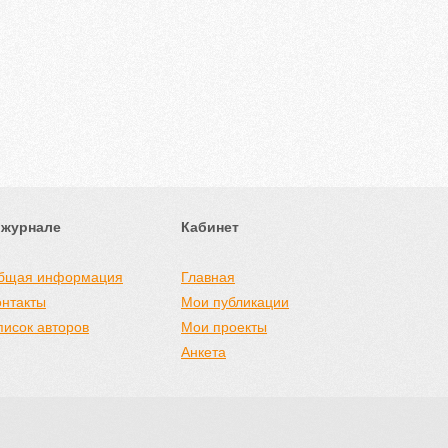
 журнале
Кабинет
бщая информация
Главная
онтакты
Мои публикации
писок авторов
Мои проекты
Анкета