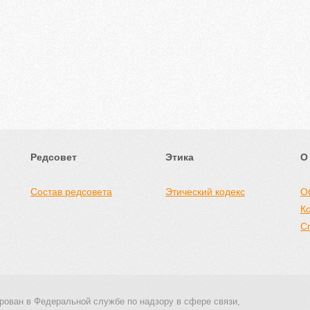
Редсовет
Этика
О
Состав редсовета
Этический кодекс
О
К
С
рован в Федеральной службе по надзору в сфере связи,