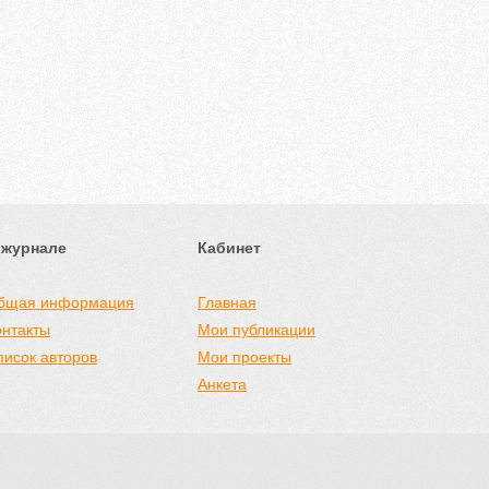
 журнале
Кабинет
бщая информация
Главная
онтакты
Мои публикации
писок авторов
Мои проекты
Анкета