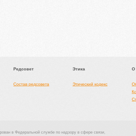
Редсовет
Этика
О
Состав редсовета
Этический кодекс
О
К
С
рован в Федеральной службе по надзору в сфере связи,