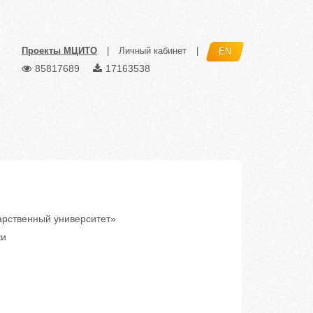
Проекты МЦИТО
|
Личный кабинет
|
EN
85817689
17163538
рственный университет»
ки