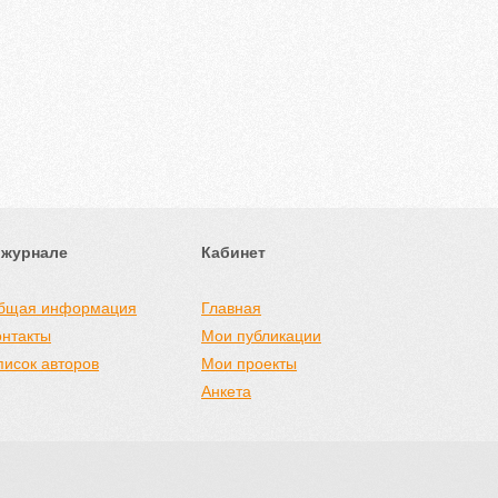
 журнале
Кабинет
бщая информация
Главная
онтакты
Мои публикации
писок авторов
Мои проекты
Анкета