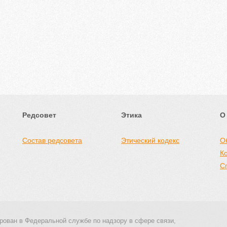
Редсовет
Этика
О
Состав редсовета
Этический кодекс
О
К
С
рован в Федеральной службе по надзору в сфере связи,