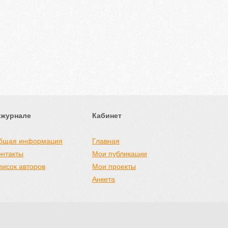
 журнале
Кабинет
бщая информация
Главная
онтакты
Мои публикации
писок авторов
Мои проекты
Анкета