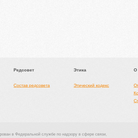
Редсовет
Этика
О
Состав редсовета
Этический кодекс
О
К
С
рован в Федеральной службе по надзору в сфере связи,