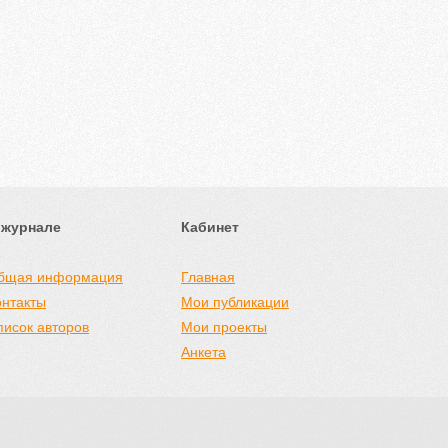
 журнале
Кабинет
бщая информация
Главная
онтакты
Мои публикации
писок авторов
Мои проекты
Анкета