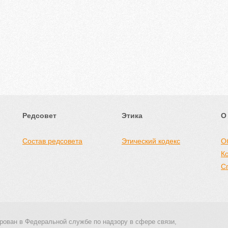
Редсовет
Этика
О
Состав редсовета
Этический кодекс
О
К
С
рован в Федеральной службе по надзору в сфере связи,