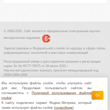
© 2008-2026, Сайт является
официальным электронным
научно-
методическим изданием.
Зарегистрирован в Федеральной службе по надзору в сфере связи,
информационных технологий и массовых коммуникаций.
Регистрационный номер и дата принятия решения о регистрации:
серия Эл № ФС77-78575 от 08 июля 2020 г
Научно-методическому журналу присвоен международный код
ISSN 2304-120X
Мы используем файлы cookie, чтобы улучшить сайт
МЦИТО
|
Школьные олимпиады и онлайн конкурсы для детей
|
для вас. Продолжая пользоваться сайтом, вы
Политика использования файлов cookie
|
Политика обработки и
защиты персональных данных
соглашаетесь с
Политикой использования файлов
Ок
cookie
.
Все материалы доступны по
лицензии Creative
К сайту подключен сервис Яндекс.Метрика, который
Commons С указанием авторства 4.0 Всемирная
.
также использует файлы cookie (
подробнее
)