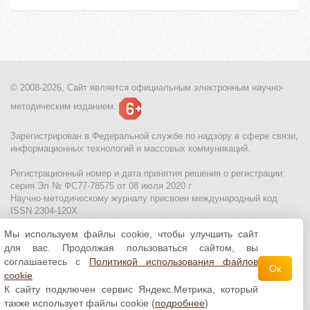
© 2008-2026, Сайт является
официальным электронным
научно-
методическим изданием.
Зарегистрирован в Федеральной службе по надзору в сфере связи,
информационных технологий и массовых коммуникаций.
Регистрационный номер и дата принятия решения о регистрации:
серия Эл № ФС77-78575 от 08 июля 2020 г
Научно-методическому журналу присвоен международный код
ISSN 2304-120X
Мы используем файлы cookie, чтобы улучшить сайт
МЦИТО
|
Школьные олимпиады и онлайн конкурсы для детей
|
для вас. Продолжая пользоваться сайтом, вы
Политика использования файлов cookie
|
Политика обработки и
защиты персональных данных
соглашаетесь с
Политикой использования файлов
Ок
cookie
.
Все материалы доступны по
лицензии Creative
К сайту подключен сервис Яндекс.Метрика, который
Commons С указанием авторства 4.0 Всемирная
.
также использует файлы cookie (
подробнее
)