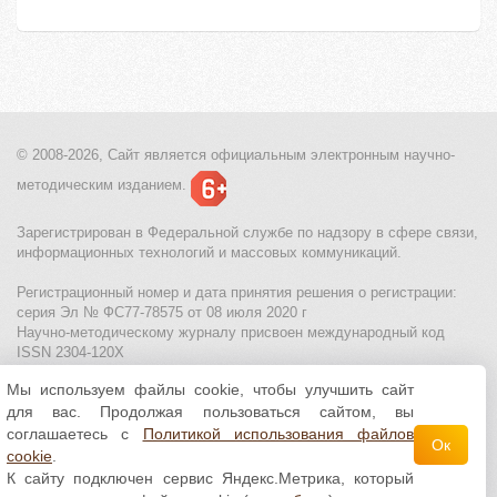
© 2008-2026, Сайт является
официальным электронным
научно-
методическим изданием.
Зарегистрирован в Федеральной службе по надзору в сфере связи,
информационных технологий и массовых коммуникаций.
Регистрационный номер и дата принятия решения о регистрации:
серия Эл № ФС77-78575 от 08 июля 2020 г
Научно-методическому журналу присвоен международный код
ISSN 2304-120X
Мы используем файлы cookie, чтобы улучшить сайт
МЦИТО
|
Школьные олимпиады и онлайн конкурсы для детей
|
для вас. Продолжая пользоваться сайтом, вы
Политика использования файлов cookie
|
Политика обработки и
защиты персональных данных
соглашаетесь с
Политикой использования файлов
Ок
cookie
.
Все материалы доступны по
лицензии Creative
К сайту подключен сервис Яндекс.Метрика, который
Commons С указанием авторства 4.0 Всемирная
.