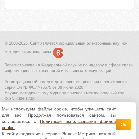
© 2008-2026, Сайт является
официальным электронным
научно-
методическим изданием.
Зарегистрирован в Федеральной службе по надзору в сфере связи,
информационных технологий и массовых коммуникаций.
Регистрационный номер и дата принятия решения о регистрации:
серия Эл № ФС77-78575 от 08 июля 2020 г
Научно-методическому журналу присвоен международный код
ISSN 2304-120X
Мы используем файлы cookie, чтобы улучшить сайт
МЦИТО
|
Школьные олимпиады и онлайн конкурсы для детей
|
для вас. Продолжая пользоваться сайтом, вы
Политика использования файлов cookie
|
Политика обработки и
защиты персональных данных
соглашаетесь с
Политикой использования файлов
Ок
cookie
.
Все материалы доступны по
лицензии Creative
К сайту подключен сервис Яндекс.Метрика, который
Commons С указанием авторства 4.0 Всемирная
.