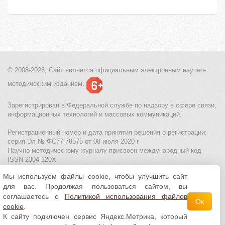
© 2008-2026, Сайт является
официальным электронным
научно-
методическим изданием.
Зарегистрирован в Федеральной службе по надзору в сфере связи,
информационных технологий и массовых коммуникаций.
Регистрационный номер и дата принятия решения о регистрации:
серия Эл № ФС77-78575 от 08 июля 2020 г
Научно-методическому журналу присвоен международный код
ISSN 2304-120X
Мы используем файлы cookie, чтобы улучшить сайт
МЦИТО
|
Школьные олимпиады и онлайн конкурсы для детей
|
для вас. Продолжая пользоваться сайтом, вы
Политика использования файлов cookie
|
Политика обработки и
защиты персональных данных
соглашаетесь с
Политикой использования файлов
Ок
cookie
.
Все материалы доступны по
лицензии Creative
К сайту подключен сервис Яндекс.Метрика, который
Commons С указанием авторства 4.0 Всемирная
.