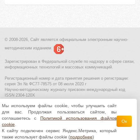
© 2008-2026, Сайт является
официальным электронным
научно-
методическим изданием.
Зарегистрирован в Федеральной службе по надзору в сфере связи,
информационных технологий и массовых коммуникаций.
Регистрационный номер и дата принятия решения о регистрации:
серия Эл № ФС77-78575 от 08 июля 2020 г
Научно-методическому журналу присвоен международный код
ISSN 2304-120X
Мы используем файлы cookie, чтобы улучшить сайт
МЦИТО
|
Школьные олимпиады и онлайн конкурсы для детей
|
для вас. Продолжая пользоваться сайтом, вы
Политика использования файлов cookie
|
Политика обработки и
защиты персональных данных
соглашаетесь с
Политикой использования файлов
Ок
cookie
.
Все материалы доступны по
лицензии Creative
К сайту подключен сервис Яндекс.Метрика, который
Commons С указанием авторства 4.0 Всемирная
.
также использует файлы cookie (
подробнее
)