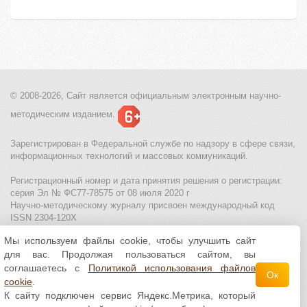
© 2008-2026, Сайт является
официальным электронным
научно-
методическим изданием.
Зарегистрирован в Федеральной службе по надзору в сфере связи,
информационных технологий и массовых коммуникаций.
Регистрационный номер и дата принятия решения о регистрации:
серия Эл № ФС77-78575 от 08 июля 2020 г
Научно-методическому журналу присвоен международный код
ISSN 2304-120X
Мы используем файлы cookie, чтобы улучшить сайт
МЦИТО
|
Школьные олимпиады и онлайн конкурсы для детей
|
для вас. Продолжая пользоваться сайтом, вы
Политика использования файлов cookie
|
Политика обработки и
защиты персональных данных
соглашаетесь с
Политикой использования файлов
Ок
cookie
.
Все материалы доступны по
лицензии Creative
К сайту подключен сервис Яндекс.Метрика, который
Commons С указанием авторства 4.0 Всемирная
.