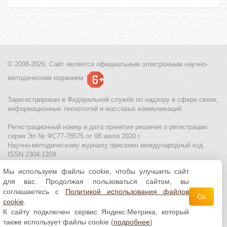
© 2008-2026, Сайт является
официальным электронным
научно-
методическим изданием.
Зарегистрирован в Федеральной службе по надзору в сфере связи,
информационных технологий и массовых коммуникаций.
Регистрационный номер и дата принятия решения о регистрации:
серия Эл № ФС77-78575 от 08 июля 2020 г
Научно-методическому журналу присвоен международный код
ISSN 2304-120X
Мы используем файлы cookie, чтобы улучшить сайт
МЦИТО
|
Школьные олимпиады и онлайн конкурсы для детей
|
для вас. Продолжая пользоваться сайтом, вы
Политика использования файлов cookie
|
Политика обработки и
защиты персональных данных
соглашаетесь с
Политикой использования файлов
Ок
cookie
.
Все материалы доступны по
лицензии Creative
К сайту подключен сервис Яндекс.Метрика, который
Commons С указанием авторства 4.0 Всемирная
.
также использует файлы cookie (
подробнее
)