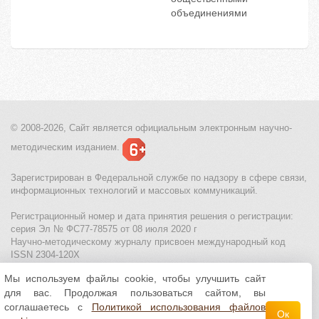
объединениями
© 2008-2026, Сайт является
официальным электронным
научно-
методическим изданием.
Зарегистрирован в Федеральной службе по надзору в сфере связи,
информационных технологий и массовых коммуникаций.
Регистрационный номер и дата принятия решения о регистрации:
серия Эл № ФС77-78575 от 08 июля 2020 г
Научно-методическому журналу присвоен международный код
ISSN 2304-120X
Мы используем файлы cookie, чтобы улучшить сайт
МЦИТО
|
Школьные олимпиады и онлайн конкурсы для детей
|
для вас. Продолжая пользоваться сайтом, вы
Политика использования файлов cookie
|
Политика обработки и
защиты персональных данных
соглашаетесь с
Политикой использования файлов
Ок