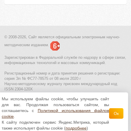
© 2008-2026, Сайт является
официальным электронным
научно-
методическим изданием.
Зарегистрирован в Федеральной службе по надзору в сфере связи,
информационных технологий и массовых коммуникаций.
Регистрационный номер и дата принятия решения о регистрации:
серия Эл № ФС77-78575 от 08 июля 2020 г
Научно-методическому журналу присвоен международный код
ISSN 2304-120X
Мы используем файлы cookie, чтобы улучшить сайт
МЦИТО
|
Школьные олимпиады и онлайн конкурсы для детей
|
для вас. Продолжая пользоваться сайтом, вы
Политика использования файлов cookie
|
Политика обработки и
защиты персональных данных
соглашаетесь с
Политикой использования файлов
Ок
cookie
.
Все материалы доступны по
лицензии Creative
К сайту подключен сервис Яндекс.Метрика, который
Commons С указанием авторства 4.0 Всемирная
.
также использует файлы cookie (
подробнее
)