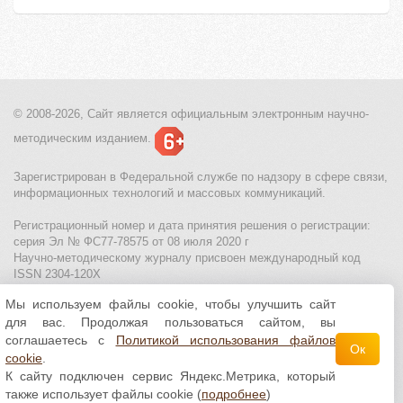
© 2008-2026, Сайт является
официальным электронным
научно-
методическим изданием.
Зарегистрирован в Федеральной службе по надзору в сфере связи,
информационных технологий и массовых коммуникаций.
Регистрационный номер и дата принятия решения о регистрации:
серия Эл № ФС77-78575 от 08 июля 2020 г
Научно-методическому журналу присвоен международный код
ISSN 2304-120X
Мы используем файлы cookie, чтобы улучшить сайт
МЦИТО
|
Школьные олимпиады и онлайн конкурсы для детей
|
для вас. Продолжая пользоваться сайтом, вы
Политика использования файлов cookie
|
Политика обработки и
защиты персональных данных
соглашаетесь с
Политикой использования файлов
Ок
cookie
.
Все материалы доступны по
лицензии Creative
К сайту подключен сервис Яндекс.Метрика, который
Commons С указанием авторства 4.0 Всемирная
.
также использует файлы cookie (
подробнее
)