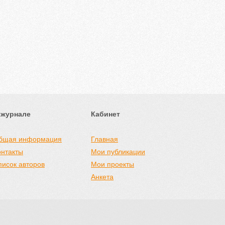
 журнале
Кабинет
бщая информация
Главная
онтакты
Мои публикации
писок авторов
Мои проекты
Анкета