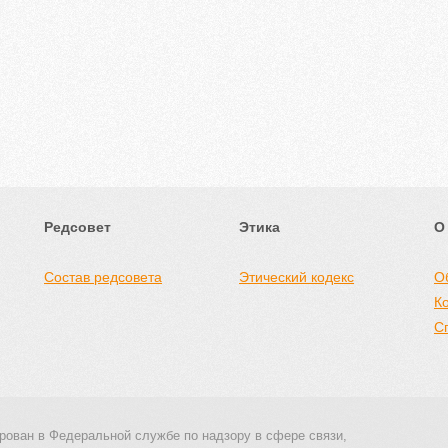
Редсовет
Этика
О
Состав редсовета
Этический кодекс
О
К
С
рован в Федеральной службе по надзору в сфере связи,