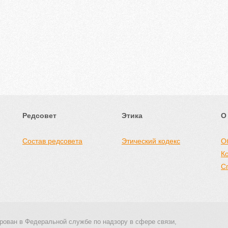
Редсовет
Этика
О
Состав редсовета
Этический кодекс
О
К
С
рован в Федеральной службе по надзору в сфере связи,