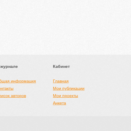
 журнале
Кабинет
бщая информация
Главная
онтакты
Мои публикации
писок авторов
Мои проекты
Анкета