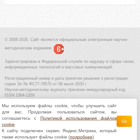
© 2008-2026, Сайт является
официальным электронным
научно-
методическим изданием.
Зарегистрирован в Федеральной службе по надзору в сфере связи,
информационных технологий и массовых коммуникаций.
Регистрационный номер и дата принятия решения о регистрации:
серия Эл № ФС77-78575 от 08 июля 2020 г
Научно-методическому журналу присвоен международный код
ISSN 2304-120X
Мы используем файлы cookie, чтобы улучшить сайт
МЦИТО
|
Школьные олимпиады и онлайн конкурсы для детей
|
для вас. Продолжая пользоваться сайтом, вы
Политика использования файлов cookie
|
Политика обработки и
защиты персональных данных
соглашаетесь с
Политикой использования файлов
Ок
cookie
.
Все материалы доступны по
лицензии Creative
К сайту подключен сервис Яндекс.Метрика, который
Commons С указанием авторства 4.0 Всемирная
.
также использует файлы cookie (
подробнее
)