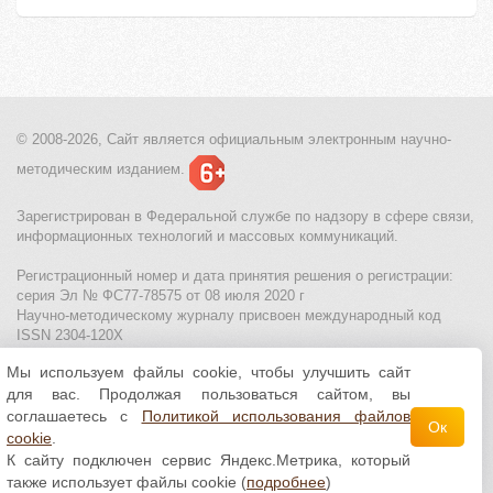
© 2008-2026, Сайт является
официальным электронным
научно-
методическим изданием.
Зарегистрирован в Федеральной службе по надзору в сфере связи,
информационных технологий и массовых коммуникаций.
Регистрационный номер и дата принятия решения о регистрации:
серия Эл № ФС77-78575 от 08 июля 2020 г
Научно-методическому журналу присвоен международный код
ISSN 2304-120X
Мы используем файлы cookie, чтобы улучшить сайт
МЦИТО
|
Школьные олимпиады и онлайн конкурсы для детей
|
для вас. Продолжая пользоваться сайтом, вы
Политика использования файлов cookie
|
Политика обработки и
защиты персональных данных
соглашаетесь с
Политикой использования файлов
Ок
cookie
.
Все материалы доступны по
лицензии Creative
К сайту подключен сервис Яндекс.Метрика, который
Commons С указанием авторства 4.0 Всемирная
.
также использует файлы cookie (
подробнее
)