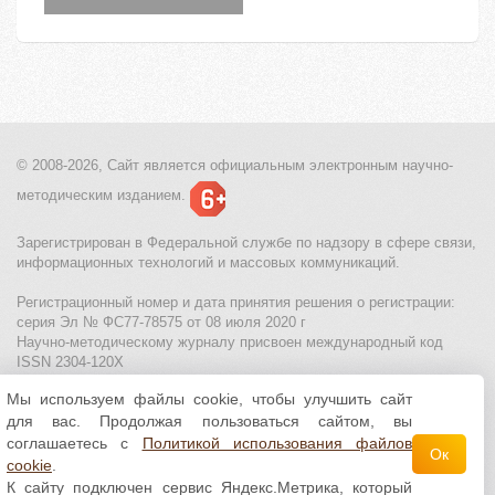
© 2008-2026, Сайт является
официальным электронным
научно-
методическим изданием.
Зарегистрирован в Федеральной службе по надзору в сфере связи,
информационных технологий и массовых коммуникаций.
Регистрационный номер и дата принятия решения о регистрации:
серия Эл № ФС77-78575 от 08 июля 2020 г
Научно-методическому журналу присвоен международный код
ISSN 2304-120X
Мы используем файлы cookie, чтобы улучшить сайт
МЦИТО
|
Школьные олимпиады и онлайн конкурсы для детей
|
для вас. Продолжая пользоваться сайтом, вы
Политика использования файлов cookie
|
Политика обработки и
защиты персональных данных
соглашаетесь с
Политикой использования файлов
Ок
cookie
.
Все материалы доступны по
лицензии Creative
К сайту подключен сервис Яндекс.Метрика, который