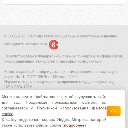
© 2008-2026, Сайт является
официальным электронным
научно-
методическим изданием.
Зарегистрирован в Федеральной службе по надзору в сфере связи,
информационных технологий и массовых коммуникаций.
Регистрационный номер и дата принятия решения о регистрации:
серия Эл № ФС77-78575 от 08 июля 2020 г
Научно-методическому журналу присвоен международный код
ISSN 2304-120X
Мы используем файлы cookie, чтобы улучшить сайт
МЦИТО
|
Школьные олимпиады и онлайн конкурсы для детей
|
для вас. Продолжая пользоваться сайтом, вы
Политика использования файлов cookie
|
Политика обработки и
защиты персональных данных
соглашаетесь с
Политикой использования файлов
Ок
cookie
.
Все материалы доступны по
лицензии Creative
К сайту подключен сервис Яндекс.Метрика, который
Commons С указанием авторства 4.0 Всемирная
.
также использует файлы cookie (
подробнее
)