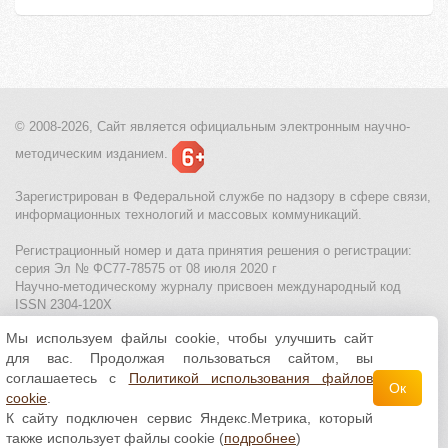
© 2008-2026, Сайт является
официальным электронным
научно-
методическим изданием.
Зарегистрирован в Федеральной службе по надзору в сфере связи,
информационных технологий и массовых коммуникаций.
Регистрационный номер и дата принятия решения о регистрации:
серия Эл № ФС77-78575 от 08 июля 2020 г
Научно-методическому журналу присвоен международный код
ISSN 2304-120X
Мы используем файлы cookie, чтобы улучшить сайт
МЦИТО
|
Школьные олимпиады и онлайн конкурсы для детей
|
для вас. Продолжая пользоваться сайтом, вы
Политика использования файлов cookie
|
Политика обработки и
защиты персональных данных
соглашаетесь с
Политикой использования файлов
Ок
cookie
.
Все материалы доступны по
лицензии Creative
К сайту подключен сервис Яндекс.Метрика, который
Commons С указанием авторства 4.0 Всемирная
.
также использует файлы cookie (
подробнее
)