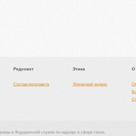
Редсовет
Этика
О
Состав редсовета
Этический кодекс
О
К
С
рован в Федеральной службе по надзору в сфере связи,