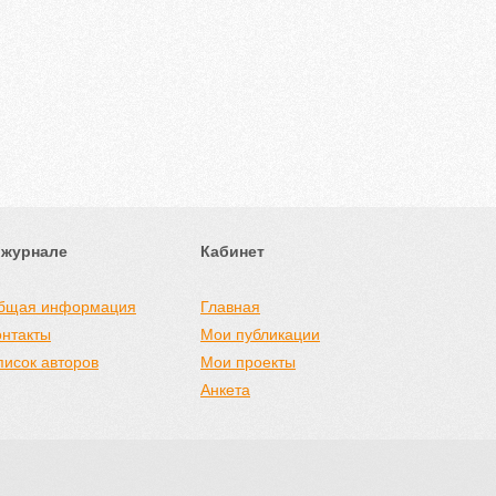
 журнале
Кабинет
бщая информация
Главная
онтакты
Мои публикации
писок авторов
Мои проекты
Анкета