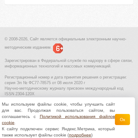
© 2008-2026, Сайт является
официальным электронным
научно-
методическим изданием.
Зарегистрирован в Федеральной службе по надзору в сфере связи,
информационных технологий и массовых коммуникаций.
Регистрационный номер и дата принятия решения о регистрации:
серия Эл № ФС77-78575 от 08 июля 2020 г
Научно-методическому журналу присвоен международный код
ISSN 2304-120X
Мы используем файлы cookie, чтобы улучшить сайт
МЦИТО
|
Школьные олимпиады и онлайн конкурсы для детей
|
для вас. Продолжая пользоваться сайтом, вы
Политика использования файлов cookie
|
Политика обработки и
защиты персональных данных
соглашаетесь с
Политикой использования файлов
Ок
cookie
.
Все материалы доступны по
лицензии Creative
К сайту подключен сервис Яндекс.Метрика, который
Commons С указанием авторства 4.0 Всемирная
.
также использует файлы cookie (
подробнее
)