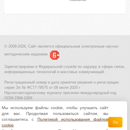
© 2008-2026, Сайт является
официальным электронным
научно-
методическим изданием.
Зарегистрирован в Федеральной службе по надзору в сфере связи,
информационных технологий и массовых коммуникаций.
Регистрационный номер и дата принятия решения о регистрации:
серия Эл № ФС77-78575 от 08 июля 2020 г
Научно-методическому журналу присвоен международный код
ISSN 2304-120X
Мы используем файлы cookie, чтобы улучшить сайт
МЦИТО
|
Школьные олимпиады и онлайн конкурсы для детей
|
для вас. Продолжая пользоваться сайтом, вы
Политика использования файлов cookie
|
Политика обработки и
защиты персональных данных
соглашаетесь с
Политикой использования файлов
Ок
cookie
.
Все материалы доступны по
лицензии Creative