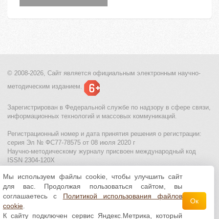
© 2008-2026, Сайт является
официальным электронным
научно-
методическим изданием.
Зарегистрирован в Федеральной службе по надзору в сфере связи,
информационных технологий и массовых коммуникаций.
Регистрационный номер и дата принятия решения о регистрации:
серия Эл № ФС77-78575 от 08 июля 2020 г
Научно-методическому журналу присвоен международный код
ISSN 2304-120X
Мы используем файлы cookie, чтобы улучшить сайт
МЦИТО
|
Школьные олимпиады и онлайн конкурсы для детей
|
для вас. Продолжая пользоваться сайтом, вы
Политика использования файлов cookie
|
Политика обработки и
защиты персональных данных
соглашаетесь с
Политикой использования файлов
Ок
cookie
.
Все материалы доступны по
лицензии Creative
К сайту подключен сервис Яндекс.Метрика, который