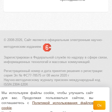
© 2008-2026, Сайт является
официальным электронным
научно-
методическим изданием.
Зарегистрирован в Федеральной службе по надзору в сфере связи,
информационных технологий и массовых коммуникаций.
Регистрационный номер и дата принятия решения о регистрации:
серия Эл № ФС77-78575 от 08 июля 2020 г
Научно-методическому журналу присвоен международный код
ISSN 2304-120X
Мы используем файлы cookie, чтобы улучшить сайт
МЦИТО
|
Школьные олимпиады и онлайн конкурсы для детей
|
для вас. Продолжая пользоваться сайтом, вы
Политика использования файлов cookie
|
Политика обработки и
защиты персональных данных
соглашаетесь с
Политикой использования файлов
Ок
cookie
.
Все материалы доступны по
лицензии Creative