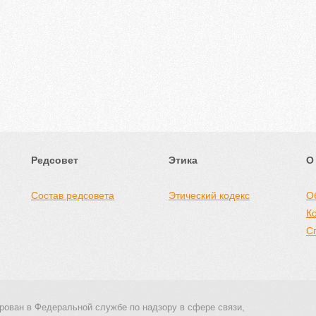
Редсовет
Этика
О
Состав редсовета
Этический кодекс
О
К
С
рован в Федеральной службе по надзору в сфере связи,