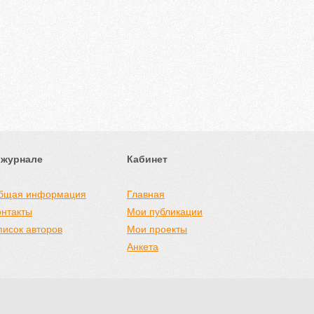
 журнале
Кабинет
бщая информация
Главная
онтакты
Мои публикации
писок авторов
Мои проекты
Анкета