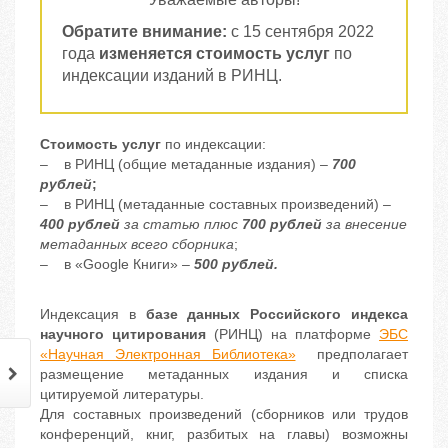
Обратите внимание:
с 15 сентября 2022
года
изменяется стоимость услуг
по
индексации изданий в РИНЦ.
Стоимость услуг
по индексации:
– в РИНЦ (общие метаданные издания) –
7
00
рублей
;
– в РИНЦ (метаданные составных произведений) –
400 рублей
за статью плюс
700 рублей
за внесение
метаданных всего сборника
;
– в «Google Книги» –
500 рублей
.
Индексация в
базе данных Российского индекса
научного цитирования
(РИНЦ) на платформе
ЭБС
«Научная Электронная Библиотека»
предполагает
размещение метаданных издания и списка
цитируемой литературы.
Для составных произведений (сборников или трудов
конференций, книг, разбитых на главы) возможны