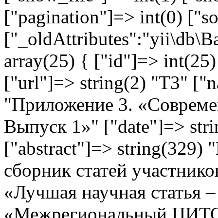
["pagination"]=> int(0) ["so
["_oldAttributes":"yii\db\
array(25) { ["id"]=> int(25)
["url"]=> string(2) "T3" ["
"Приложение 3. «Совреме
Выпуск 1»" ["date"]=> str
["abstract"]=> string(329
сборник статей участнико
«Лучшая научная статья 
«Межрегиональный ЦИТО» 