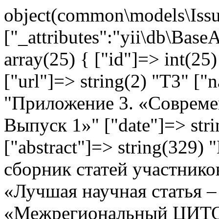
object(common\models\Issu
["_attributes":"yii\db\Base
array(25) { ["id"]=> int(25)
["url"]=> string(2) "T3" ["
"Приложение 3. «Совреме
Выпуск 1»" ["date"]=> str
["abstract"]=> string(329
сборник статей участнико
«Лучшая научная статья 
«Межрегиональный ЦИТО» 