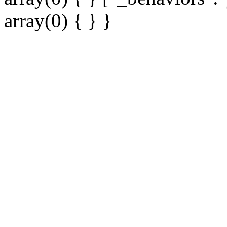
array(0) { } }