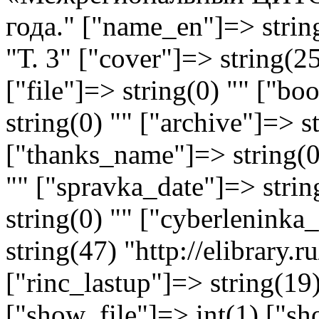
года." ["name_en"]=> strin
"Т. 3" ["cover"]=> string(25
["file"]=> string(0) "" ["
string(0) "" ["archive"]=> s
["thanks_name"]=> string(0)
"" ["spravka_date"]=> stri
string(0) "" ["cyberlenink
string(47) "http://elibrary
["rinc_lastup"]=> string(1
["show_file"]=> int(1) ["sh