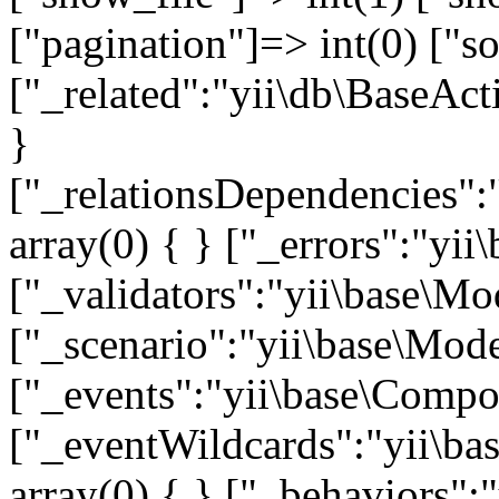
["pagination"]=> int(0) ["so
["_related":"yii\db\BaseAct
}
["_relationsDependencies":
array(0) { } ["_errors":"y
["_validators":"yii\base\M
["_scenario":"yii\base\Mode
["_events":"yii\base\Compon
["_eventWildcards":"yii\ba
array(0) { } ["_behaviors"