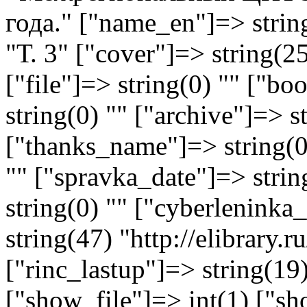
года." ["name_en"]=> strin
"Т. 3" ["cover"]=> string(25
["file"]=> string(0) "" ["
string(0) "" ["archive"]=> s
["thanks_name"]=> string(0)
"" ["spravka_date"]=> stri
string(0) "" ["cyberlenink
string(47) "http://elibrary
["rinc_lastup"]=> string(1
["show_file"]=> int(1) ["sh