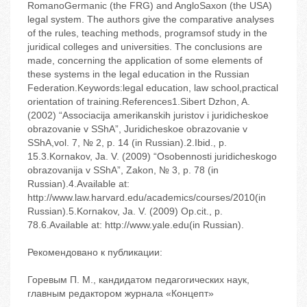
RomanoGermanic (the FRG) and AngloSaxon (the USA)
legal system. The authors give the comparative analyses
of the rules, teaching methods, programsof study in the
juridical colleges and universities. The conclusions are
made, concerning the application of some elements of
these systems in the legal education in the Russian
Federation.Keywords:legal education, law school,practical
orientation of training.References1.Sibert Dzhon, A.
(2002) “Associacija amerikanskih juristov i juridicheskoe
obrazovanie v SShA”, Juridicheskoe obrazovanie v
SShA,vol. 7, № 2, p. 14 (in Russian).2.Ibid., p.
15.3.Kornakov, Ja. V. (2009) “Osobennosti juridicheskogo
obrazovanija v SShA”, Zakon, № 3, p. 78 (in
Russian).4.Available at:
http://www.law.harvard.edu/academics/courses/2010(in
Russian).5.Kornakov, Ja. V. (2009) Op.cit., p.
78.6.Available at: http://www.yale.edu(in Russian).
Рекомендовано к публикации:
Горевым П. М., кандидатом педагогических наук,
главным редактором журнала «Концепт»