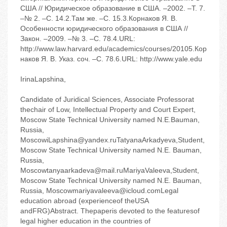
США // Юридическое образование в США. –2002. –Т. 7.
–№ 2. –С. 14.2.Там же. –С. 15.3.Корнаков Я. В.
Особенности юридического образования в США //
Закон. –2009. –№ 3. –С. 78.4.URL:
http://www.law.harvard.edu/academics/courses/20105.Кор
наков Я. В. Указ. соч. –С. 78.6.URL: http://www.yale.edu
IrinaLapshina,
Candidate of Juridical Sciences, Associate Professorat
thechair of Low, Intellectual Property and Court Expert,
Moscow State Technical University named N.E.Bauman,
Russia,
MoscowiLapshina@yandex.ruTatyanaArkadyeva,Student,
Moscow State Technical University named N.E. Bauman,
Russia,
Moscowtanyaarkadeva@mail.ruMariyaValeeva,Student,
Moscow State Technical University named N.E. Bauman,
Russia, Moscowmariyavaleeva@icloud.comLegal
education abroad (experienceof theUSA
andFRG)Abstract. Thepaperis devoted to the featuresof
legal higher education in the countries of