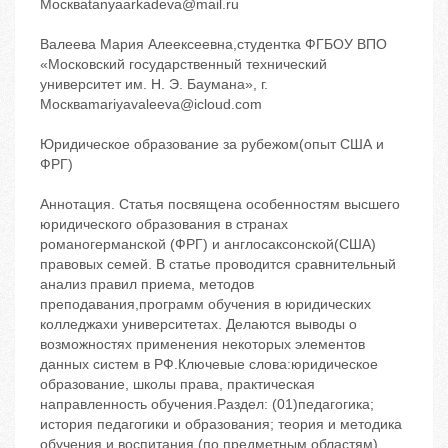
Москваtanyaarkadeva@mail.ru
Валеева Мария Алеексеевна,студентка ФГБОУ ВПО
«Московский государственный технический
университет им. Н. Э. Баумана», г.
Москваmariyavaleeva@icloud.com
Юридическое образование за рубежом(опыт США и
ФРГ)
Аннотация. Статья посвящена особенностям высшего
юридического образования в странах
романогерманской (ФРГ) и англосаксонской(США)
правовых семей. В статье проводится сравнительный
анализ правил приема, методов
преподавания,программ обучения в юридических
колледжахи университетах. Делаются выводы о
возможностях применения некоторых элементов
данных систем в РФ.Ключевые слова:юридическое
образование, школы права, практическая
направленность обучения.Раздел: (01)педагогика;
история педагогики и образования; теория и методика
обучения и воспитания (по предметным областям).