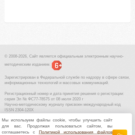
© 2008-2026, Сайт является
официальным электронным
научно-
методическим изданием.
Зарегистрирован в Федеральной службе по надзору в сфере связи,
информационных технологий и массовых коммуникаций.
Регистрационный номер и дата принятия решения о регистрации:
серия Эл № ФС77-78575 от 08 июля 2020 г
Научно-методическому журналу присвоен международный код
ISSN 2304-120X
Мы используем файлы cookie, чтобы улучшить сайт
МЦИТО
|
Школьные олимпиады и онлайн конкурсы для детей
|
для вас. Продолжая пользоваться сайтом, вы
Политика использования файлов cookie
|
Политика обработки и
защиты персональных данных
соглашаетесь с
Политикой использования файлов