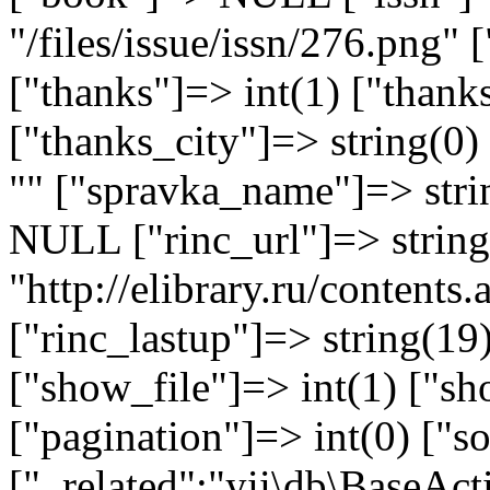
"/files/issue/issn/276.png" 
["thanks"]=> int(1) ["thank
["thanks_city"]=> string(0)
"" ["spravka_name"]=> stri
NULL ["rinc_url"]=> string
"http://elibrary.ru/content
["rinc_lastup"]=> string(1
["show_file"]=> int(1) ["sh
["pagination"]=> int(0) ["so
["_related":"yii\db\BaseAct