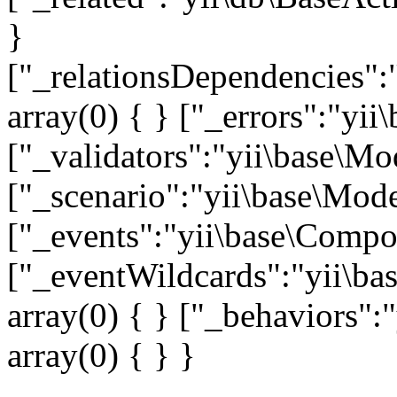
}
["_relationsDependencies":
array(0) { } ["_errors":"y
["_validators":"yii\base\M
["_scenario":"yii\base\Mode
["_events":"yii\base\Compon
["_eventWildcards":"yii\ba
array(0) { } ["_behaviors"
array(0) { } }