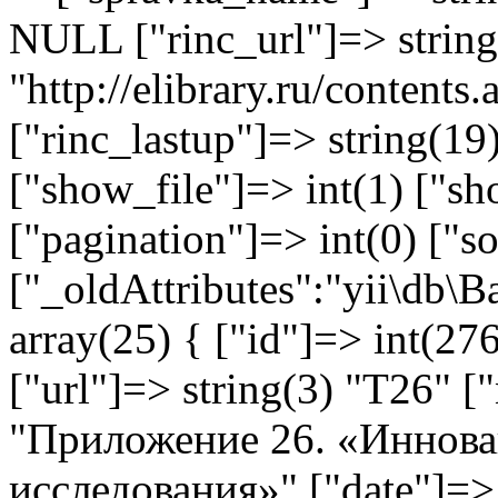
NULL ["rinc_url"]=> string
"http://elibrary.ru/content
["rinc_lastup"]=> string(1
["show_file"]=> int(1) ["sh
["pagination"]=> int(0) ["so
["_oldAttributes":"yii\db\
array(25) { ["id"]=> int(276
["url"]=> string(3) "T26" [
"Приложение 26. «Иннов
исследования»" ["date"]=>