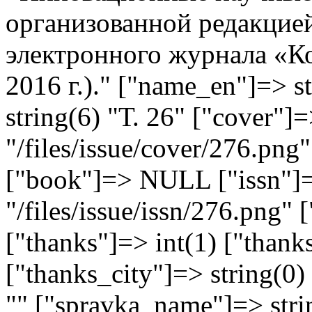
организованной редакцие
электронного журнала «Ко
2016 г.)." ["name_en"]=> s
string(6) "Т. 26" ["cover"]=
"/files/issue/cover/276.png"
["book"]=> NULL ["issn"]=
"/files/issue/issn/276.png" 
["thanks"]=> int(1) ["thank
["thanks_city"]=> string(0)
"" ["spravka_name"]=> stri