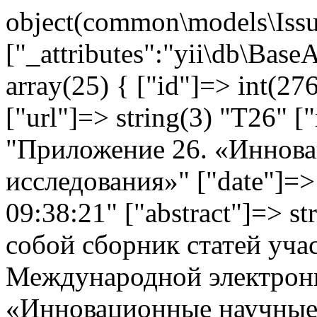
object(common\models\Issu
["_attributes":"yii\db\Base
array(25) { ["id"]=> int(276
["url"]=> string(3) "T26" [
"Приложение 26. «Иннов
исследования»" ["date"]=>
09:38:21" ["abstract"]=> s
собой сборник статей уча
Международной электрон
«Инновационные научные 