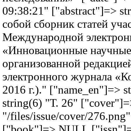
09:38:21" ["abstract"]=> s
собой сборник статей уча
Международной электрон
«Инновационные научные 
организованной редакцие
электронного журнала «Ко
2016 г.)." ["name_en"]=> s
string(6) "Т. 26" ["cover"]=
"/files/issue/cover/276.png"
["book"]=> NULL ["issn"]=