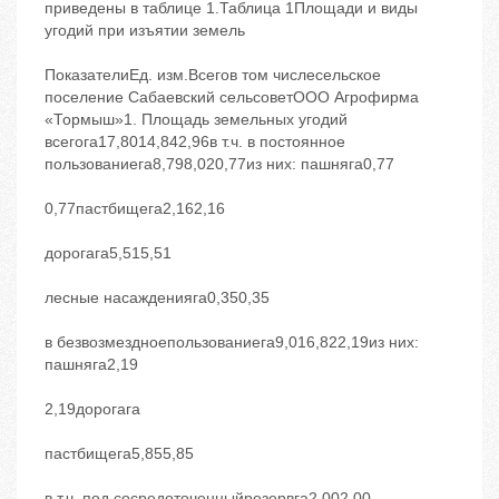
приведены в таблице 1.Таблица 1Площади и виды
угодий при изъятии земель
ПоказателиЕд. изм.Всегов том числесельское
поселение Сабаевский сельсоветООО Агрофирма
«Тормыш»1. Площадь земельных угодий
всегога17,8014,842,96в т.ч. в постоянное
пользованиега8,798,020,77из них: пашняга0,77
0,77пастбищега2,162,16
дорогага5,515,51
лесные насажденияга0,350,35
в безвозмездноепользованиега9,016,822,19из них:
пашняга2,19
2,19дорогага
пастбищега5,855,85
в т.ч. под сосредоточенныйрезервга2,002,00