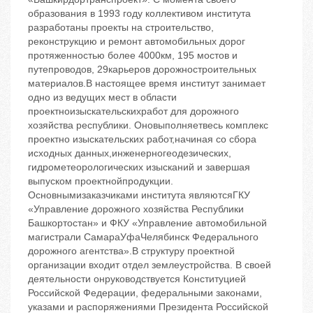
образования в 1993 году коллективом института
разработаны проекты на строительство,
реконструкцию и ремонт автомобильных дорог
протяженностью более 4000км, 195 мостов и
путепроводов, 29карьеров дорожностроительных
материалов.В настоящее время институт занимает
одно из ведущих мест в области
проектноизыскательскихработ для дорожного
хозяйства республики. Оновыполняетвесь комплекс
проектно изыскательских работ,начиная со сбора
исходных данных,инженерногеодезических,
гидрометеорологических изысканий и завершая
выпуском проектнойпродукции.
Основнымизаказчиками института являютсяГКУ
«Управление дорожного хозяйства Республики
Башкортостан» и ФКУ «Управление автомобильной
магистрали СамараУфаЧелябинск Федерального
дорожного агентства».В структуру проектной
организации входит отдел землеустройства. В своей
деятельности онруководствуется Конституцией
Российской Федерации, федеральными законами,
указами и распоряжениями Президента Российской