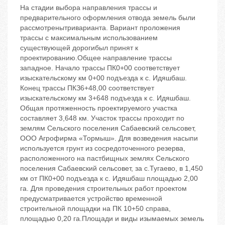
На стадии выбора направления трассы и
предварительного оформления отвода земель были
рассмотренытриварианта. Вариант проложения
трассы с максимальным использованием
существующей дорогибыл принят к
проектированию.Общее направление трассы
западное. Начало трассы ПК0+00 соответствует
изыскательскому км 0+00 подъезда к с. Идяшбаш.
Конец трассы ПКЗ6+48,00 соответствует
изыскательскому км 3+648 подъезда к с. Идяшбаш.
Общая протяженность проектируемого участка
составляет 3,648 км. Участок трассы проходит по
землям Сельского поселения Сабаевский сельсовет,
ООО Агрофирма «Тормыш». Для возведения насыпи
используется грунт из сосредоточенного резерва,
расположенного на пастбищных землях Сельского
поселения Сабаевский сельсовет, за с.Тугаево, в 1,450
км от ПК0+00 подъезда к с. Идяшбаш площадью 2,00
га. Для проведения строительных работ проектом
предусматривается устройство временной
строительной площадки на ПК 10+50 справа,
площадью 0,20 га.Площади и виды изымаемых земель