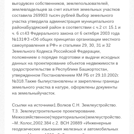
выгодувсех собственников, землепользователей,
землевладельцев за счет изъятия земельных участков
составила 269903 тысяч рублей.Выбор земельного
участка утвердила администрация муниципального
районаБуздякский район в соответствии с ч.2 ст. 15.1 и
ч. 6 ст.43 Федерального закона от 6 октября 2003 года
№131ФЗ «Об общих принципах организации местного
самоуправления в РФ» и статьями 29, 30, 31 и 32
Земельного Кодекса Российской Федерации,
положением о порядке подготовки и выдачи исходных
данных на проектирование объектов недвижимости в
градостроительстве в Республике Башкортостан,
утвержденном Постановлением КМ РБ от 29.10.2002г.
№318.Также былиустановлены и закреплены границы
земельного участка в натуре, оформлены документы
на земельныйучасток.
Ссылки на источники1.Волков С.Н. Землеустройство.
Т.3. Землеустроительное проектирование.
Межхозяйственное(территориальное)землеустройство.
–М.:Колос,2002.384 с.2. ВСН 20889 «Инженерные
геодезические изыскания железных и автомобильных