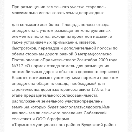
При размещении земельного участка старались
максимально использовать земли,непригодные
для сельского хозяйства. Площадь полосы отвода
определена с учетом размещения конструктивных
элементов полотна, исходя из проектной насыпи, а
также устраиваемых примыканий, кюветов,
быстротоков, перепадов и дополнительной полосы по
обеим сторонам дороги равной 3 метрам(согласно
ПостановлениюПравительстваот 2сентября 2009 года
№717 «О нормах отвода земель для размещения
автомобильных дорог и объектов дорожного сервиса»).
В соответствиисвышеупомянутыми нормами проектом
определена общая площадь, необходимой для
строительства дороги,котораясоставила 17,8га.На
этапе предварительногосогласованияместа
расположения земельного участкаопределены
земли,на которых будет располагатьсядорога.Ими
явились земли сельского поселения Сабаевский
сельсовет и ООО Агрофирма
«Тормыш»муниципального района Буздякский район.