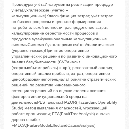
Процедуры учётаИнструменты реализации процедур
учетаБухгалтерские (учётно –
калькуляционные)Классификация затрат, учёт затрат
по бизнеспроцессам и цепочке формирования
потребительской ценности, распределение затрат,
калькулирование себестоимости процессов и
продуктов вузаФункциональные калькуляционные
системыСистема бухгалтерских счётовАналитические
(управленческие)Принятие оперативных
управленческих решений по развитию инновационного
Анализ безубыточности (CVPанализ
(затратыобъемприбыль) и др.); релевантный анализ;
оперативный анализ прибыли, затрат; оперативное
ценообразованиепотенциалаПринятие стратегических
решений по развитию инновационного
потенциала:решений по оценке степени влияния
факторов институциональной среды на
деятельностьPESTанализ;HAZOR(HazardandOperability
Study) метод выявления опасностей, угрожающей
работе организации; FTA(FaultTreeAnalysis) анализ
дерева ошибок;
FMECA(FailureModeEffectandCauseAnalysis)