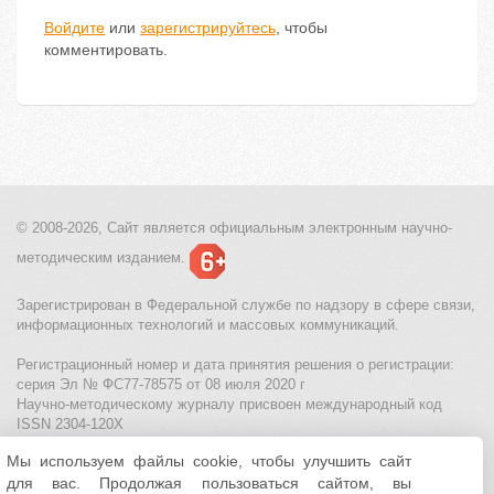
Войдите
или
зарегистрируйтесь
, чтобы
комментировать.
© 2008-2026, Сайт является
официальным электронным
научно-
методическим изданием.
Зарегистрирован в Федеральной службе по надзору в сфере связи,
информационных технологий и массовых коммуникаций.
Регистрационный номер и дата принятия решения о регистрации:
серия Эл № ФС77-78575 от 08 июля 2020 г
Научно-методическому журналу присвоен международный код
ISSN 2304-120X
Мы используем файлы cookie, чтобы улучшить сайт
МЦИТО
|
Школьные олимпиады и онлайн конкурсы для детей
|
для вас. Продолжая пользоваться сайтом, вы
Политика использования файлов cookie
|
Политика обработки и