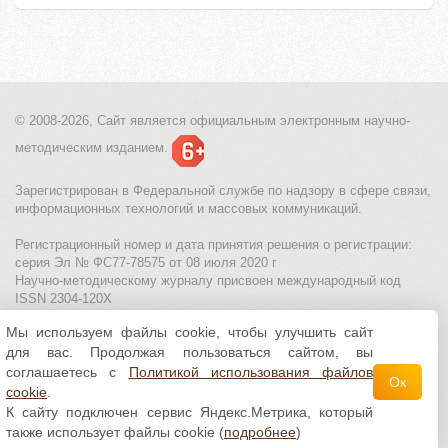
© 2008-2026, Сайт является
официальным электронным
научно-
методическим изданием.
Зарегистрирован в Федеральной службе по надзору в сфере связи,
информационных технологий и массовых коммуникаций.
Регистрационный номер и дата принятия решения о регистрации:
серия Эл № ФС77-78575 от 08 июля 2020 г
Научно-методическому журналу присвоен международный код
ISSN 2304-120X
Мы используем файлы cookie, чтобы улучшить сайт
МЦИТО
|
Школьные олимпиады и онлайн конкурсы для детей
|
для вас. Продолжая пользоваться сайтом, вы
Политика использования файлов cookie
|
Политика обработки и
защиты персональных данных
соглашаетесь с
Политикой использования файлов
Ок
cookie
.
Все материалы доступны по
лицензии Creative
К сайту подключен сервис Яндекс.Метрика, который
Commons С указанием авторства 4.0 Всемирная
.
также использует файлы cookie (
подробнее
)