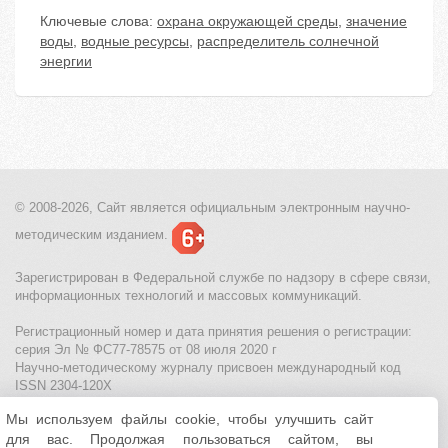
Ключевые слова:
охрана окружающей среды
,
значение
воды
,
водные ресурсы
,
распределитель солнечной
энергии
© 2008-2026, Сайт является
официальным электронным
научно-
методическим изданием.
Зарегистрирован в Федеральной службе по надзору в сфере связи,
информационных технологий и массовых коммуникаций.
Регистрационный номер и дата принятия решения о регистрации:
серия Эл № ФС77-78575 от 08 июля 2020 г
Научно-методическому журналу присвоен международный код
ISSN 2304-120X
Мы используем файлы cookie, чтобы улучшить сайт
МЦИТО
|
Школьные олимпиады и онлайн конкурсы для детей
|
для вас. Продолжая пользоваться сайтом, вы
Политика использования файлов cookie
|
Политика обработки и