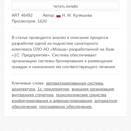
Читать онлайн
ART 46492
Автор:
Н. М. Куляшова
Просмотров: 1620
В статье проводится анализ и описание процесса
разработки одной из подсистем санаторного
комплекса ОЛО АО «Мокша» разработанной на базе
«1С: Предприятие». Система обеспечивает
организацию системы бронирования и размещения
граждан и назначения им соответствующего лечения.
Ключевые слова:
автоматизированная система
,
архитектура
,
1с: предприятие
,
внешняя организация
,
внутренняя структура
,
технологические средства
конфигурирования и администрирования
,
аппаратное
обеспечение
,
программное обеспечение.