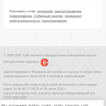
Ключевые слова:
аномалии
,
магниторазведка
,
гравиразведка
,
глубинный разлом
,
линеамент
,
нефтегазоносность
,
газосодержание
© 2008-2026, Сайт является
официальным электронным
научно-
методическим изданием.
Зарегистрирован в Федеральной службе по надзору в сфере связи,
информационных технологий и массовых коммуникаций.
Регистрационный номер и дата принятия решения о регистрации:
серия Эл № ФС77-78575 от 08 июля 2020 г
Научно-методическому журналу присвоен международный код
ISSN 2304-120X
Мы используем файлы cookie, чтобы улучшить сайт
МЦИТО
|
Школьные олимпиады и онлайн конкурсы для детей
|